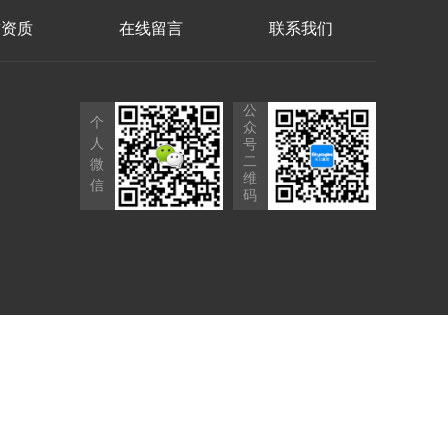
誉资质
在线留言
联系我们
公
个
众
人
号
二
微
维
信
码