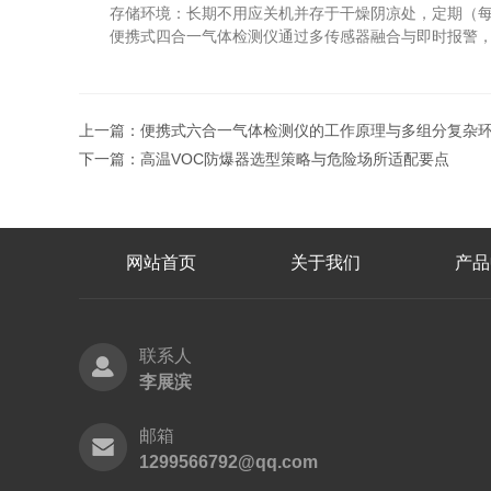
存储环境：长期不用应关机并存于干燥阴凉处，定期（每
便携式四合一气体检测仪通过多传感器融合与即时报警，为
上一篇：
便携式六合一气体检测仪的工作原理与多组分复杂
下一篇：
高温VOC防爆器选型策略与危险场所适配要点
网站首页
关于我们
产品
联系人
李展滨
邮箱
1299566792@qq.com