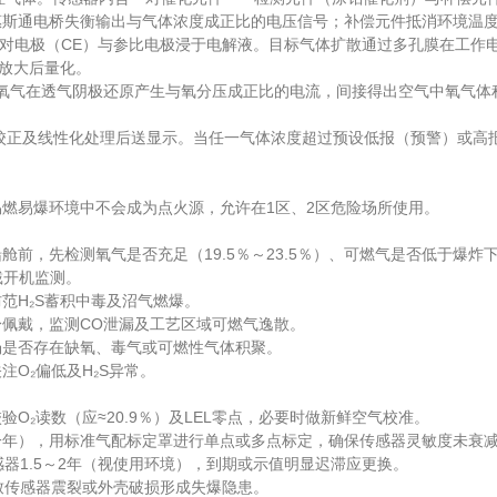
惠斯通电桥失衡输出与气体浓度成正比的电压信号；补偿元件抵消环境温
对电极（CE）与参比电极浸于电解液。目标气体扩散通过多孔膜在工作电
与放大后量化。
气在透气阴极还原产生与氧分压成正比的电流，间接得出空气中氧气体积分
及线性化处理后送显示。当任一气体浓度超过预设低报（预警）或高报（危
。
易爆环境中不会成为点火源，允许在1区、2区危险场所使用。
先检测氧气是否充足（19.5％～23.5％）、可燃气是否低于爆炸下限1
佩戴开机监测。
H₂S蓄积中毒及沼气燃爆。
佩戴，监测CO泄漏及工艺区域可燃气逸散。
是否存在缺氧、毒气或可燃性气体积聚。
O₂偏低及H₂S异常。
读数（应≈20.9％）及LEL零点，必要时做新鲜空气校准。
年），用标准气配标定罩进行单点或多点标定，确保传感器灵敏度未衰
1.5～2年（视使用环境），到期或示值明显迟滞应更换。
落致传感器震裂或外壳破损形成失爆隐患。