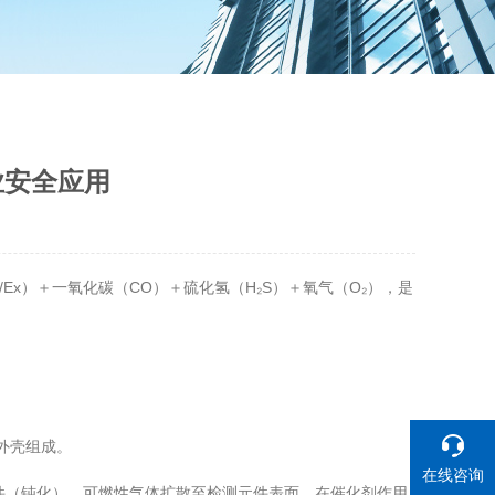
业安全应用
x）＋一氧化碳（CO）＋硫化氢（H₂S）＋氧气（O₂），是
外壳组成。
在线咨询
件（钝化）。可燃性气体扩散至检测元件表面，在催化剂作用