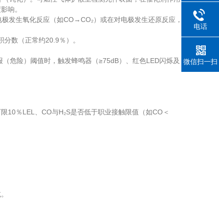
度影响。
极发生氧化反应（如CO→CO₂）或在对电极发生还原反应，
电话
数（正常约20.9％）。
险）阈值时，触发蜂鸣器（≥75dB）、红色LED闪烁及
微信扫一扫
0％LEL、CO与H₂S是否低于职业接触限值（如CO＜
减。