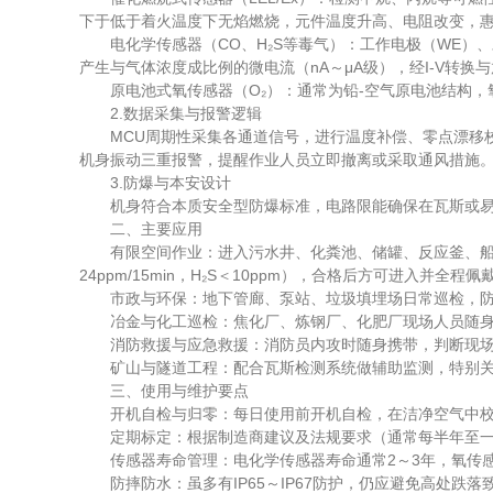
下于低于着火温度下无焰燃烧，元件温度升高、电阻改变，
电化学传感器（CO、H₂S等毒气）：工作电极（WE）、
产生与气体浓度成比例的微电流（nA～μA级），经I-V转换
原电池式氧传感器（O₂）：通常为铅-空气原电池结构，氧
2.数据采集与报警逻辑​
MCU周期性采集各通道信号，进行温度补偿、零点漂移校正
机身振动三重报警，提醒作业人员立即撤离或采取通风措施
3.防爆与本安设计​
机身符合本质安全型防爆标准，电路限能确保在瓦斯或易燃
二、主要应用
有限空间作业：进入污水井、化粪池、储罐、反应釜、船舱前，
24ppm/15min，H₂S＜10ppm），合格后方可进入并全程
市政与环保：地下管廊、泵站、垃圾填埋场日常巡检，防范
冶金与化工巡检：焦化厂、炼钢厂、化肥厂现场人员随身
消防救援与应急救援：消防员内攻时随身携带，判断现场
矿山与隧道工程：配合瓦斯检测系统做辅助监测，特别关注
三、使用与维护要点
开机自检与归零：每日使用前开机自检，在洁净空气中校验O₂
定期标定：根据制造商建议及法规要求（通常每半年至一
传感器寿命管理：电化学传感器寿命通常2～3年，氧传感器
防摔防水：虽多有IP65～IP67防护，仍应避免高处跌