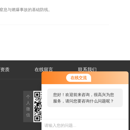
窒息与燃爆事故的基础防线。
誉资质
在线留言
联系我们
在线交流
公
您好！欢迎前来咨询，很高兴为您
个
众
服务，请问您要咨询什么问题呢？
人
号
二
微
维
信
码