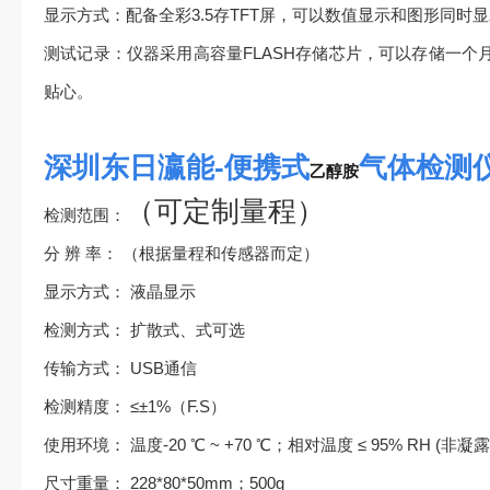
显示方式：配备全彩3.5存TFT屏，可以数值显示和图形同时
测试记录：仪器采用高容量FLASH存储芯片，可以存储一个
贴心。
深圳东日瀛能-便携式
气体检测
乙醇胺
（可定制量程
）
检测范围：
分 辨 率： （根据量程和传感器而定）
显示方式： 液晶显示
检测方式： 扩散式、式可选
传输方式： USB通信
检测精度： ≤±1%（F.S）
使用环境： 温度-20 ℃ ~ +70 ℃；相对温度 ≤ 95% RH (非凝露
尺寸重量： 228*80*50mm；500g