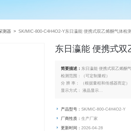
探测器
>
SK/MIC-800-C4H4O2-Y东日瀛能 便携式双乙烯酮气体
东日瀛能 便携式
简要描述：
东日瀛能 便携式双乙烯酮
检测范围：（可定制量程）
分 辨 率： （根据量程和传感器而定）
显示方式： 液晶显示
检测方式： 扩散式、式可选
传输方式： USB通信
产品型号：
SK/MIC-800-C4H4O2-Y
检测精度： ≤±1%（F.S）
厂商性质：
生产厂家
使用环境： 温度-20 ℃ ~ +70 ℃；相
尺寸重量： 228*80*50mm；500g
更新时间：
2026-04-28