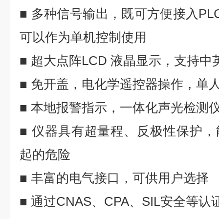
■
多种信号输出，既可方便接入
PL
可以作为单机控制使用
■
超大点阵
LCD
液晶显示，支持中
■ 免开盖，电化学遥控器操作，单
■ 本地报警指示，一体化声光
检测
■ 仪器具有超量程、反极性保护
起的危险
■ 丰富的电气接口，可供用户选择
■
通过
CNAS
、
CPA
、
SIL
安全
等
认