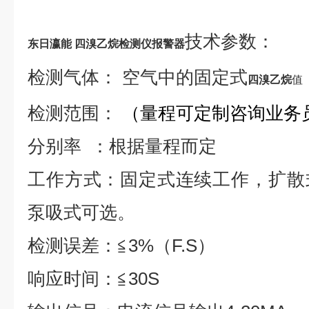
技术
参数：
东日瀛能 四溴乙烷检测仪报警器
检测气体：
空气中
的固定式
四溴乙烷
值
检测范围：
（量程可定制咨询业务
分别率
：根据量程而定
工作方式：固定式连续工作，扩散
泵吸式可选。
检测误差：
≦
3
%
（
F.S
）
响应时间：
≦
3
0S