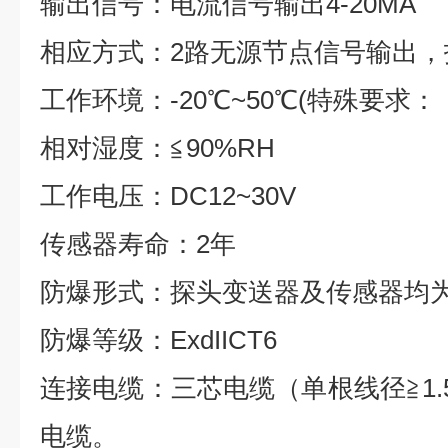
输出信号：电流信号输出
4-20MA
相应方式：
2
路无源节点信号输出，
工作环境：
-20℃~50℃(
特殊要求：
相对湿度：
≦90%RH
工作电压：
DC12~30V
传感器寿命：
2
年
防爆形式：探头变送器及传感器均
防爆等级：
ExdIICT6
连接电缆：三芯电缆
（
单根线径
≧1
电缆。