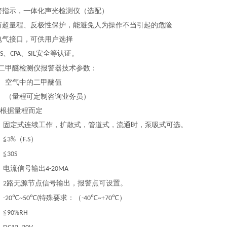
报警指示，一体化声光检测仪（选配）
具有超量程、反极性保护，能避免人为操作不当引起的危险
的电气接口，可供用户选择
、
、
安全等认证。
S
CPA
SIL
二甲醚检测仪报警器技术参数：
：
空气中的
二甲醚
值
：
（量程可定制咨询业务员）
根据量程而定
：固定式连续工作，扩散式，管道式，流通时，泵吸式可选。
：
≦
（
）
3%
F.S
：
≦
30S
：电流信号输出
4-20MA
：
路无源节点信号输出，报警点可设置。
2
：
℃
℃
特殊要求：（
℃
℃）
-20
~50
(
-40
~+70
：
≦
90%RH