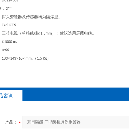
：
DC12~30V
命：
年
2
：探头变送器及传感器均为隔爆型。
：
ExdIICT6
：三芯电缆（单根线径
≧
）；建议选用屏蔽电缆。
1.5mm
：
≦
1000 m.
：
IP66.
：
×
×
（
）
183
143
107 mm.
1.5 Kg
品咨询
产品：