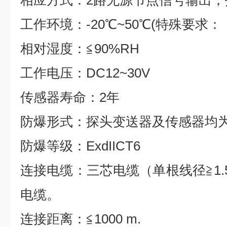
相应方式：
2
路无源节点信号输出，
工作环境：
-20
℃
~50
℃
(
特殊要求：
相对湿度：
≦
90%RH
工作电压：
DC12~30V
传感器寿命：
2
年
防爆形式：探头变送器及传感器均
防爆等级：
ExdIICT6
连接电缆：三芯电缆（单根线径
≧
1
电缆。
连接距离：
≦
1000 m.