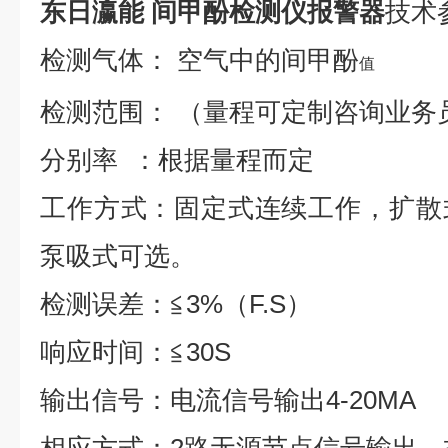
东日瀛能 间甲酚检测仪报警器
技术
检测气体：
空气中的间甲酚
值
检测范围：
（量程可定制咨询业务
分别率
：根据量程而定
工作方式：固定式连续工作，扩散
泵吸式可选。
检测误差：
≦
3%
（
F.S
）
响应时间：
≦
30S
输出信号：电流信号输出
4-20MA