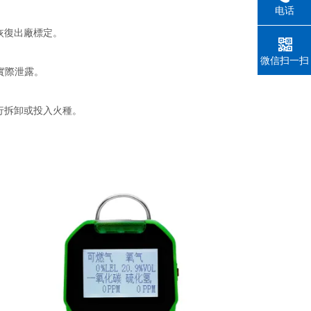
电话
恢復出廠標定。
微信扫一扫
實際泄露。
行拆卸或投入火種。