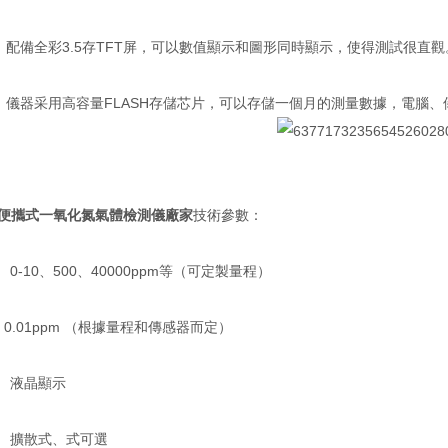
：配備全彩3.5存TFT屏，可以數值顯示和圖形同時顯示，使得測試很直觀
：儀器采用高容量FLASH存儲芯片，可以存儲一個月的測量數據，電腦
-便攜式一氧化氮氣體檢測儀廠家
技術參數：
 0-10、500、40000ppm等（可定製量程）
： 0.01ppm （根據量程和傳感器而定）
： 液晶顯示
： 擴散式、式可選