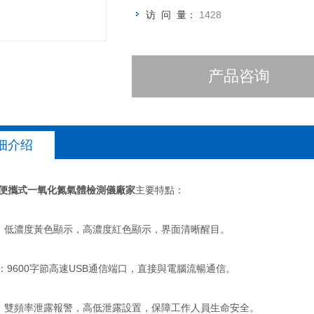
访 问 量：
1428
产品咨询
细介绍
-便攜式一氧化氮氣體檢測儀廠家
主要特點：
：低濃度黃色顯示，高濃度紅色顯示，界面清晰醒目。
信：9600字節高速USB通信端口，直接與電腦流暢通信。
：雙頻率泄露報警，高低泄露設置，保障工作人員生命安全。