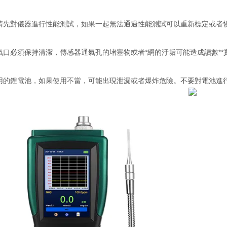
請先對儀器進行性能測試，如果一起無法通過性能測試可以重新標定或者
氣口必須保持清潔，傳感器通氣孔的堵塞物或者*網的汙垢可能造成讀數**
用的鋰電池，如果使用不當，可能出現泄漏或者爆炸危險。不要對電池進