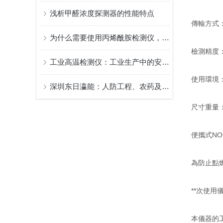
浅析甲醛浓度探测器的性能特点
傳輸方式：
为什么需要使用丙烯酰胺检测仪，丙烯酰胺的危害
檢測精度： 
工业高温检测仪：工业生产中的安全哨兵
使用環境： 
深圳东日瀛能：人防工程、农药及杀虫剂等毒剂浓度报警器监测方案
尺寸重量： 
便攜式N
為防止點
**次使用
本儀器的