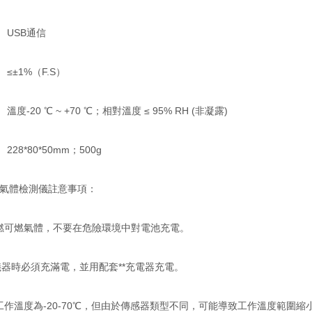
 USB通信
≤±1%（F.S）
溫度-20 ℃ ~ +70 ℃；相對溫度 ≤ 95% RH (非凝露)
228*80*50mm；500g
O氣體檢測儀註意事項：
燃可燃氣體，不要在危險環境中對電池充電。
儀器時必須充滿電，並用配套**充電器充電。
工作溫度為-20-70℃，但由於傳感器類型不同，可能導致工作溫度範圍縮