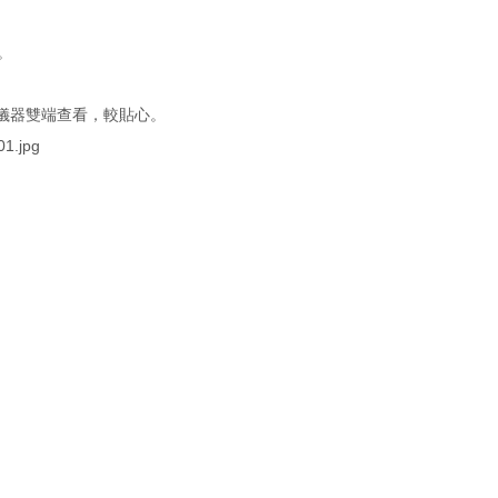
。
、儀器雙端查看，較貼心。