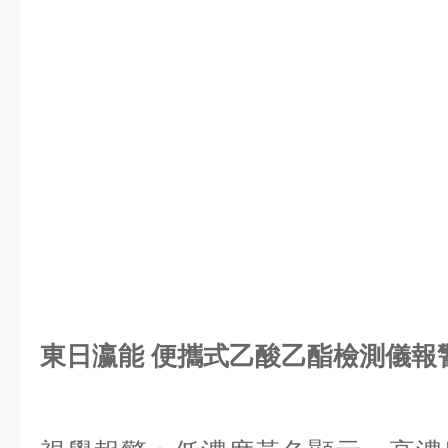
東日瀛能 便攜式乙酸乙酯檢測儀報