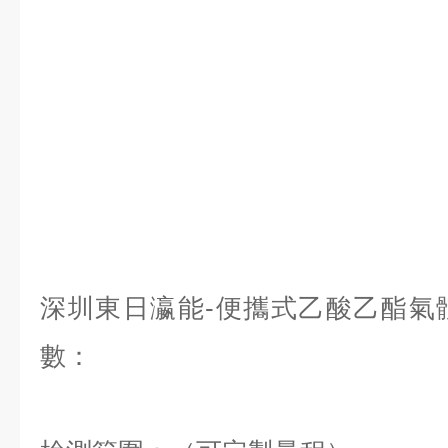
深圳東日瀛能-便攜式乙酸乙酯氣
數：