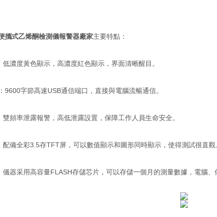
 便攜式乙烯酮檢測儀報警器廠家
主要特點：
：低濃度黃色顯示，高濃度紅色顯示，界面清晰醒目。
信：9600字節高速USB通信端口，直接與電腦流暢通信。
：雙頻率泄露報警，高低泄露設置，保障工作人員生命安全。
：配備全彩3.5存TFT屏，可以數值顯示和圖形同時顯示，使得測試很直觀
：儀器采用高容量FLASH存儲芯片，可以存儲一個月的測量數據，電腦