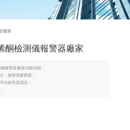
警器廠家
烯酮檢測儀報警器廠家
測儀報警器廠家功能特點：
試；保障測量精度；
同光線亮度場合；
；