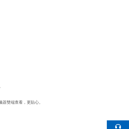
。
、儀器雙端查看，更貼心。