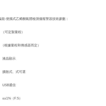
瀛能-便攜式乙烯酮氣體檢測儀報警器技術參數：
：（可定製量程）
： （根據量程和傳感器而定）
： 液晶顯示
： 擴散式、式可選
 USB通信
≤±1%（F.S）