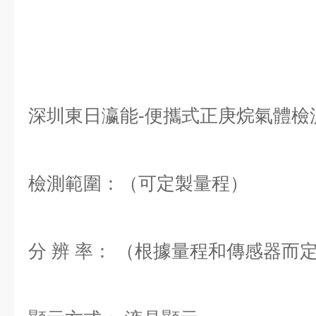
深圳東日瀛能-便攜式正庚烷氣體檢
檢測範圍：（可定製量程）
分 辨 率： （根據量程和傳感器而