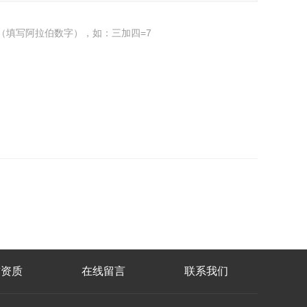
（填写阿拉伯数字），如：三加四=7
誉资质
在线留言
联系我们