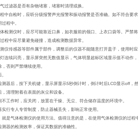
进气过滤器是否有杂物堵塞，堵塞时清理或换。
过程中自检时，应听分级报警声光报警和振动报警是否准确。如不符合要
用过程中。
气体检测仪时，应尽可能靠近口鼻，如衣服前的领口、上衣口袋等。严禁
用过程中应尽量避免碰撞，造成检测数据异常。
检测仪传感器等部件属于部件，调整后的仪器不能随意打开盖子，使用时
示灯连续闪亮，显示屏突然无数值显示，气体明显超标区域显示值不动作
除，否则严禁继续使用。
后。
检测器后，按下关机键，显示屏显示5秒倒计时，倒计时后LCD显示off
后，清理附着在表面的灰尘和设备。
间不工作时，应关闭，放置在干燥、无尘、符合储存温度的环境中。
器实行专人专管制度，防止器械丢失，影响正常使用。
，就是气体检测仪的使用方法。值得注意的是，在使用气体检测仪的过程
检测器的检测效率，保证其数据的准确性。