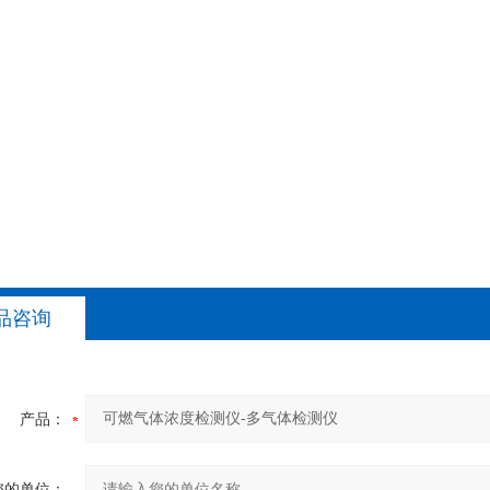
品咨询
产品：
您的单位：