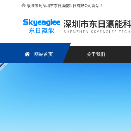
欢迎来到深圳市东日瀛能科技有限公司网站！
网站首页
关于我们