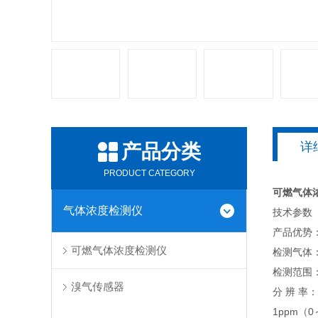
详
产品分类
PRODUCT CATEGORY
可燃气体
气体浓度检测仪
技术参数
产品优势
可燃气体浓度检测仪
检测气体
检测范围：0
溴气传感器
分 辨 率：
1ppm（0～