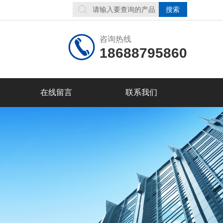
咨询热线
18688795860
在线留言
联系我们