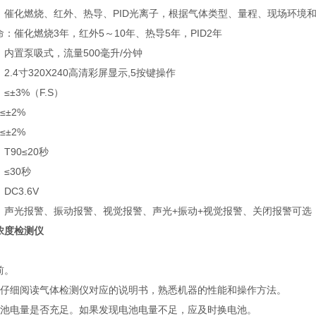
：催化燃烧、红外、热导、PID光离子，根据气体类型、量程、现场环境
：催化燃烧3年，红外5～10年、热导5年，PID2年
内置泵吸式，流量500毫升/分钟
2.4寸320X240高清彩屏显示,5按键操作
≤±3%（F.S）
≤±2%
≤±2%
T90≤20秒
≤30秒
DC3.6V
：声光报警、振动报警、视觉报警、声光+振动+视觉报警、关闭报警可选
浓度检测仪
：
前。
前仔细阅读气体检测仪对应的说明书，熟悉机器的性能和操作方法。
电池电量是否充足。如果发现电池电量不足，应及时换电池。