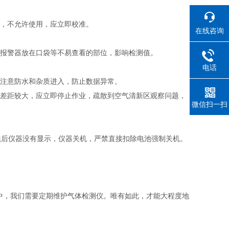
求，不允许使用，应立即校准。
在线咨询
将报警器放在口袋等不易查看的部位，影响检测值。
电话
应注意防水和杂质进入，防止数据异常。
，差距较大，应立即停止作业，疏散到空气清新区观察问题，
微信扫一扫
，然后仪器没有显示，仪器关机，严禁直接扣除电池强制关机。
中，我们需要定期维护气体检测仪。唯有如此，才能大程度地