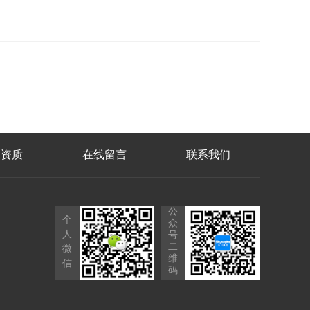
誉资质
在线留言
联系我们
公
个
众
人
号
二
微
维
信
码