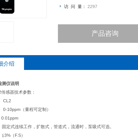
访 问 量：
2297
产品咨询
细介绍
检测仪说明
L2传感器技术参数：
 CL2
 0-10ppm（量程可定制）
0.01ppm
：固定式连续工作，扩散式，管道式，流通时，泵吸式可选。
≦3%（F.S）