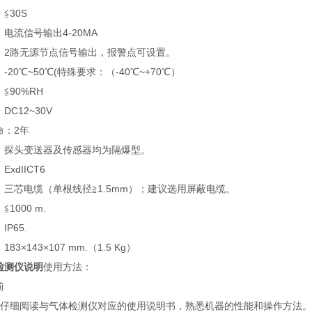
≦30S
电流信号输出4-20MA
：2路无源节点信号输出，报警点可设置。
-20℃~50℃(特殊要求：（-40℃~+70℃）
≦90%RH
DC12~30V
命：2年
：探头变送器及传感器均为隔爆型。
xdIICT6
：三芯电缆（单根线径≧1.5mm）；建议选用屏蔽电缆。
1000 m.
P65.
83×143×107 mm.（1.5 Kg）
检测仪说明
使用方法：
前
前仔细阅读与气体检测仪对应的使用说明书，熟悉机器的性能和操作方法。