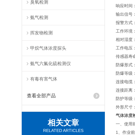
臭氧检测
响应时间：
输出信号：
氨气检测
报警方式
工作环境：
挥发物检测
相对湿度：
甲烷气体浓度探头
工作电压：
传感器寿
氨气六氟化硫检测仪
防爆形式
防爆等级：E
有毒有害气体
连接电缆
连接距离：≦
查看全部产品
防护等级：I
外形尺寸：1
气体浓度
相关文章
一、使用
RELATED ARTICLES
1、作业