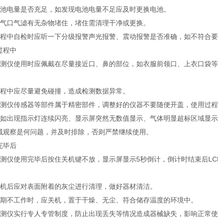
电池电量是否充足，如发现电池电量不足应及时更换电池。
进气口气滤有无杂物堵住，堵住需清理干净或更换。
过程中自检时应听一下分级报警声光报警、震动报警是否准确，如不符合
过程中
检测仪使用时应佩戴在尽量接近口、鼻的部位，如衣服前领口、上衣口袋
过程中应尽量避免碰撞，造成检测数据异常。
检测仪传感器等部件属于精密部件，调整好的仪器不要随便开盖，使用过
时如出现指示灯连续闪亮、显示屏突然无数值显示、气体明显超标区域显
域观察是何问题，并及时排除，否则严禁继续使用。
完毕后
检测仪使用完毕后按住关机键不放，显示屏显示5秒倒计，倒计时结束后LCD
。
关机后应对表面附着的灰尘进行清理，做好器材清洁。
长期不工作时，应关机，置于干燥、无尘、符合储存温度的环境中。
检测仪实行专人专管制度，防止出现丢失等情况造成器械缺失，影响正常