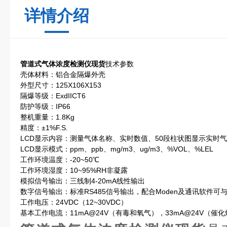
详情介绍
管道式气体浓度检测仪现货
技术参数
壳体材料：铝合金隔爆外壳
外型尺寸：125X106X153
隔爆等级：ExdIICT6
防护等级：IP66
整机重量：1.8Kg
精度：±1%F.S.
LCD显示内容：测量气体名称、实时数值、50段柱状图显示实时
LCD显示模式：ppm、ppb、mg/m3、ug/m3、%VOL、%LEL
工作环境温度：-20~50℃
工作环境湿度：10~95%RH非凝露
模拟信号输出：三线制4-20mA线性输出
数字信号输出：标准RS485信号输出，配合Moden及通讯软件可
工作电压：24VDC（12~30VDC）
基本工作电流：11mA@24V（有毒和氧气），33mA@24V（催