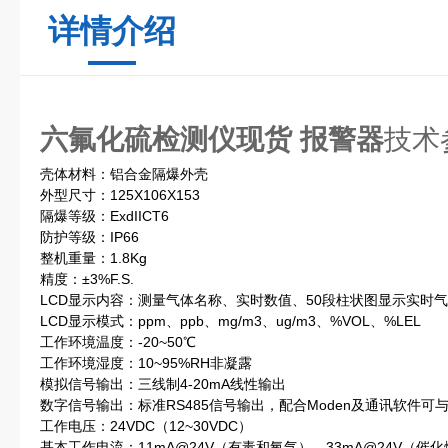
详情介绍
六氟化硫检测仪现货 报警器
技术
壳体材料：铝合金隔爆外壳
外型尺寸：125X106X153
隔爆等级：ExdIICT6
防护等级：IP66
整机重量：1.8Kg
精度：±3%F.S.
LCD显示内容：测量气体名称、实时数值、50段柱状图显示实时
LCD显示模式：ppm、ppb、mg/m3、ug/m3、%VOL、%LEL
工作环境温度：-20~50℃
工作环境湿度：10~95%RH非凝露
模拟信号输出：三线制4-20mA线性输出
数字信号输出：标准RS485信号输出，配合Moden及通讯软件可
工作电压：24VDC（12~30VDC）
基本工作电流：11mA@24V（有毒和氧气），33mA@24V（催