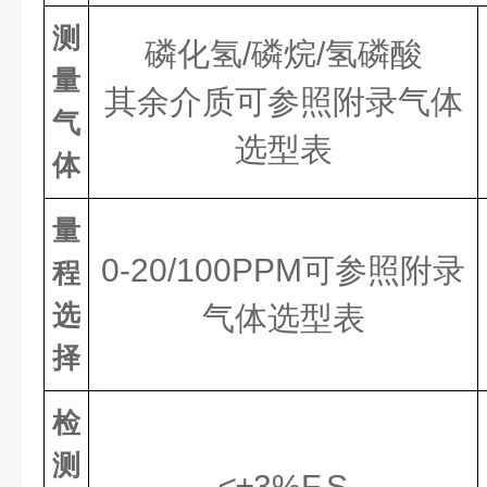
测
磷化氢/磷烷/氢磷酸
量
其余介质可参照附录气体
气
选型表
体
量
0-20/100PPM可参照附录
程
选
气体选型表
择
检
测
≤±3%F.S