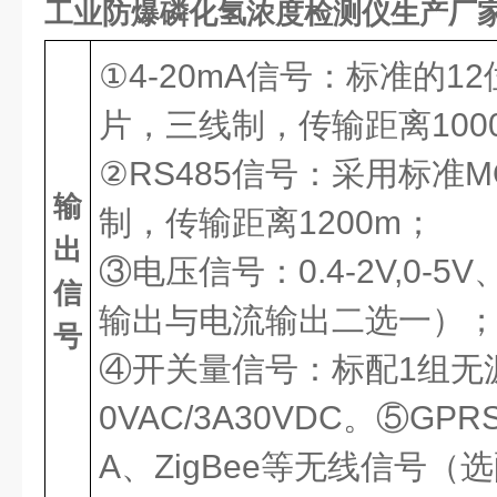
工业防爆磷化氢浓度检测仪生产厂
①4-20mA信号：标准的12
片，三线制，传输距离100
②RS485信号：采用标准M
输
制，传输距离1200m；
出
③电压信号：0.4-2V,0-5
信
输出与电流输出二选一）
号
④开关量信号：标配1组无源
0VAC/3A30VDC。⑤GPR
A、ZigBee等无线信号（