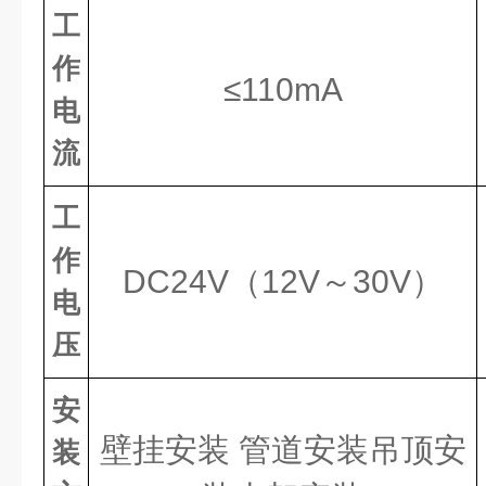
工
作
≤110mA
电
流
工
作
DC24V（12V～30V）
电
压
安
壁挂安装
管道安装
吊顶安
装