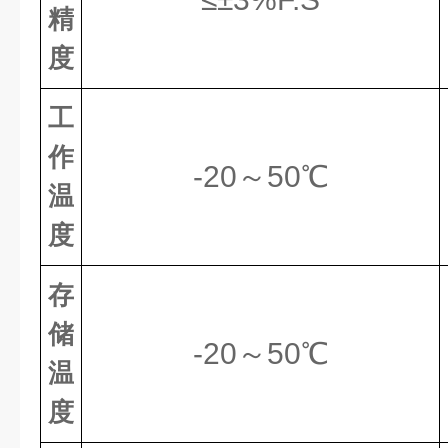
精
度
工
作
-20～50℃
温
度
存
储
-20～50℃
温
度