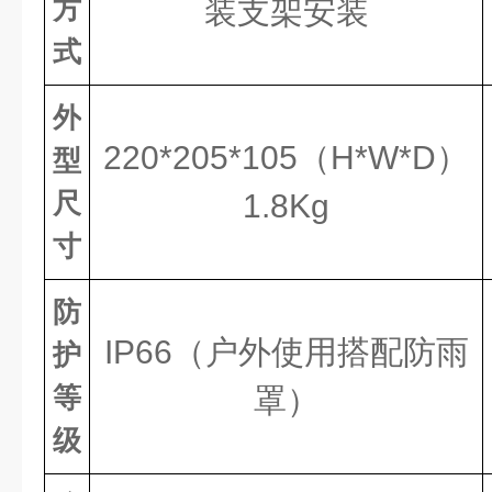
方
装
支架安装
式
外
220*205*105（H*W*D
）
型
尺
1.
8Kg
寸
防
IP66（户外使用搭配防雨
护
等
罩）
级