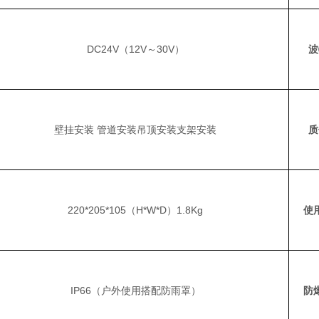
DC24V（12V～30V）
波
壁挂安装
管道安装
吊顶安装
支架安装
质
220*205*105（H*W*D
）1.
8Kg
使
IP66（户外使用搭配防雨罩）
防