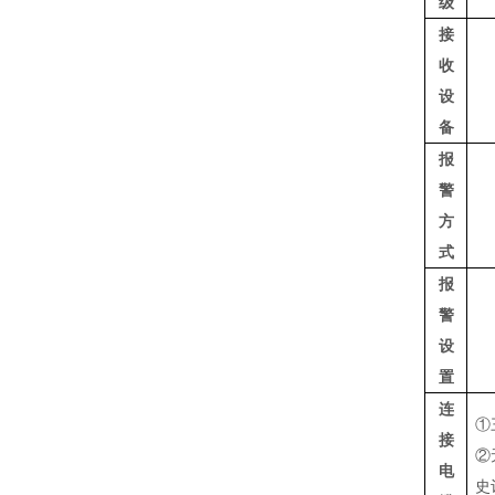
级
接
收
设
备
报
警
方
式
报
警
设
置
连
①
接
②
电
史