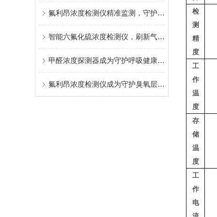
检
氟利昂浓度检测仪精准监测，守护环境与安全
测
智能六氟化硫浓度检测仪，刷新气体监测标准
精
度
甲醛浓度探测器成为守护呼吸健康的隐形卫士
工
作
氟利昂浓度检测仪成为守护臭氧层的安全卫士
温
度
存
储
温
度
工
作
电
流