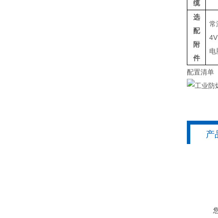
缆
选
常
配
4
附
电
件
配置清单
产