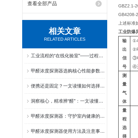
查看全部产品
GBZ2.
GB420
上述标准
相关文章
工业防爆
RELATED ARTICLES
输
①
出
②
工业流程的“在线化验室”——过程气体分析仪实现生产过程的实时优化与控制
信
③
号
④
甲醛浓度探测器选购核心性能参数评估
测
量
便携还是固定？一文读懂如何选择适合您工况的氟利昂浓度检测仪
气
洞察核心，精准辨“醛”：一文读懂甲醛探测器的技术核心
体
量
甲醛浓度探测器：守护室内健康的隐形卫士
程
选
甲醛浓度探测器使用方法及注意事项详解
择