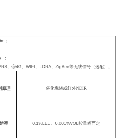
0m；
一）；
RS、⑤4G、WIFI、LORA、ZigBee等无线信号（选配）。
测原理
催化燃烧或红外NDIR
辨率
0.1%LEL 、0.001%VOL按量程而定