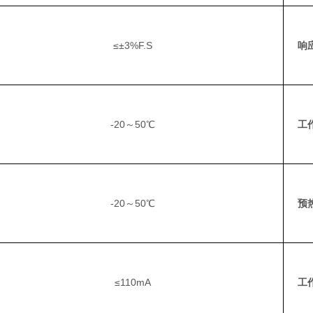
≤±3%F.S
响
-20～50℃
工
-20～50℃
预
≤110mA
工