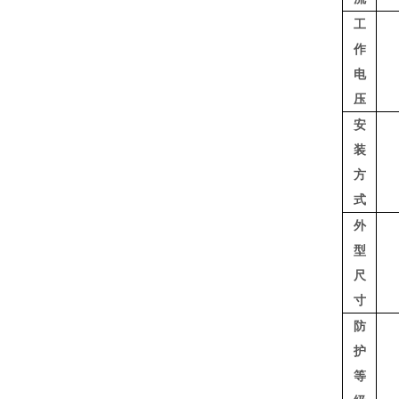
工
作
电
压
安
装
方
式
外
型
尺
寸
防
护
等