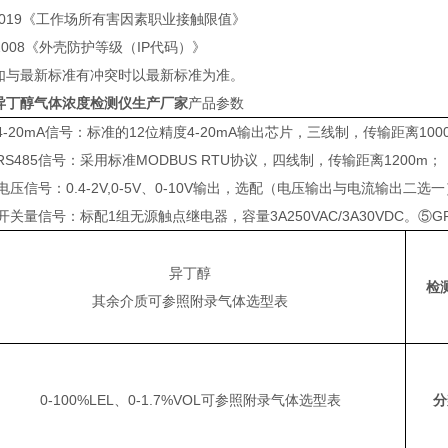
1-2019《工作场所有害因素职业接触限值》
8-2008《外壳防护等级（IP代码）》
如与最新标准有冲突时以最新标准为准。
异丁醇气体浓度检测仪生产厂家
产品参数
4-20mA信号：标准的12位精度4-20mA输出芯片，三线制，传输距离100
RS485信号：采用标准MODBUS RTU协议，四线制，传输距离1200m；
电压信号：0.4-2V,0-5V、0-10V输出，选配（电压输出与电流输出二选
开关量信号：标配1组无源触点继电器，容量3A250VAC/3A30VDC。⑤GP
异丁醇
检
其余介质可参照附录气体选型表
0-100%LEL、0-1.7%VOL可参照附录气体选型表
分