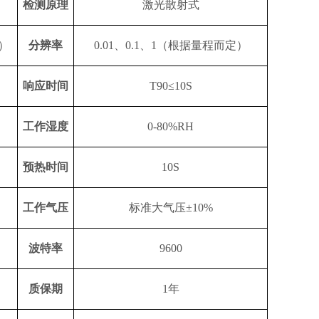
检测原理
激光散射式
制）
分辨率
0.01、0.1、1（根据量程而定）
响应时间
T90≤1
0S
工作湿度
0-
80
%RH
预热时间
1
0S
工作气压
标准大气压
±10%
波特率
9600
质保期
1
年