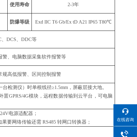
使用寿命
2-3
年
防爆等级
Exd IIC T6 Gb/Ex tD A21 IP65 T80℃
C、DCS、DDC等
报警、电脑数据采集软件报警等
常规高低报警、区间控制报警
带一台检测仪）时单根线径≥1.5mm，屏蔽层接大地。
可外置GPRS/4G模块，远程数据传输到云平台，可电脑
V转24V电源适配器；
在线咨询
线，如果要网络传输还需 RS485 转网口转换器；