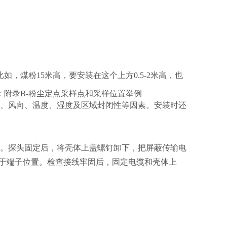
，煤粉15米高，要安装在这个上方0.5-2米高，也
浓度》：附录B-粉尘定点采样点和采样位置举例
散、风向、温度、湿度及区域封闭性等因素。安装时还
。探头固定后，将壳体上盖螺钉卸下，把屏蔽传输电
缆接于端子位置。检查接线牢固后，固定电缆和壳体上