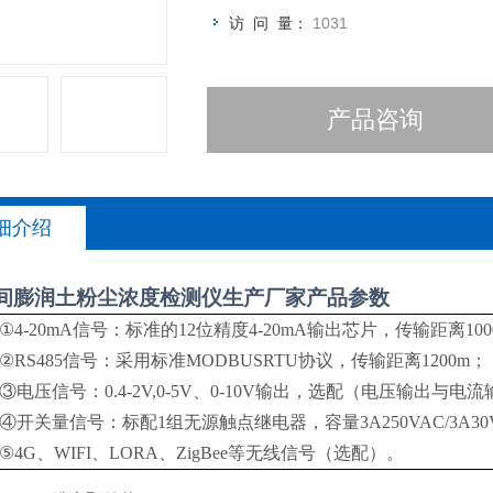
访 问 量：
1031
产品咨询
细介绍
间膨润土粉尘浓度检测仪生产厂家
产品参数
①4-20mA信号：标准的12位精度4-20mA输出芯片，传输距离100
②RS485信号：采用标准MODBUSRTU协议，传输距离1200m；
③电压信号：0.4-2V,0-5V、0-10V输出，选配（电压输出与
④开关量信号：标配1组无源触点继电器，容量3A250VAC/3A30
⑤4G、WIFI、LORA、ZigBee等无线信号（选配）。