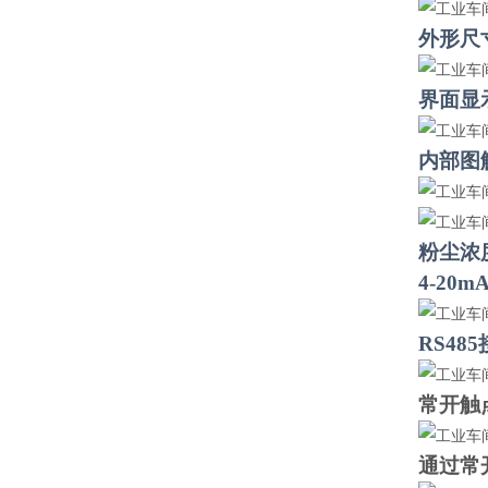
外形尺
界面显
内部图
粉尘浓
4-20
RS48
常开触
通过常