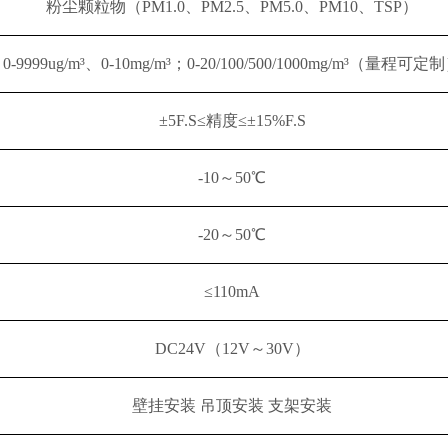
粉尘颗粒物（
PM1.0、PM2.5、PM5.0、PM10、TSP）
0-9999ug/m³、0-10mg/m³；0-20/100/500/1000mg/m³（量程可定
±5F.S≤精度≤±15%F.S
-
1
0～50℃
-
2
0～
5
0℃
≤
11
0mA
DC24V（12V～30V）
壁挂安装
吊顶安装
支架安装