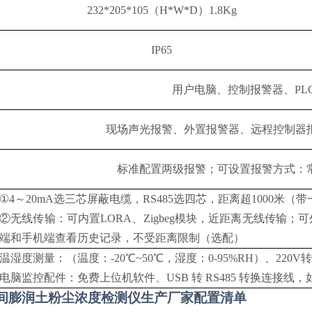
2
3
2*205*
105
（
H
*W*
D
）
1.
8
Kg
IP6
5
用户电脑、控制报警器、
PL
现场声光报警、外置报警器、远程控制器
标准配置两级报警；可设置报警方式：
①4～20mA选三芯屏蔽电缆，RS485选四芯，距离超1000米（
②无线传输：可内置LORA、Zigbeg模块，近距离无线传输；
端和手机端查看历史记录，不受距离限制（选配）
温湿度测量：（温度：
-20℃~50℃，湿度：0-95%RH）、220
电脑监控配件：免费上位机软件、
USB 转 RS485 转换连接
间膨润土粉尘浓度检测仪生产厂家
配置清单