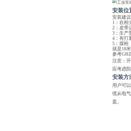
安装位
安装建议
1：在粉
2：皮带
3：生产
4：有打
5：煤粉
就是18
参考
GB
注意：开
应考虑防
安装方
用户可以
缆从
电气
盖。