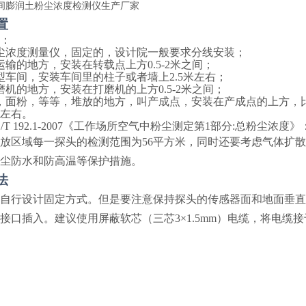
置
：
尘浓度测量仪，固定的，设计院一般要求分线安装；
运输的地方，安装在转载点上方0.5-2米之间；
型车间，安装车间里的柱子或者墙上2.5米左右；
磨机的地方，安装在打磨机的上方0.5-2米之间；
，面粉，等等，堆放的地方，叫产成点，安装在产成点的上方，比如
米左右。
Z/T 192.1-2007《工作场所空气中粉尘测定第1部分:总粉尘
放区域每一探头的检测范围为
56平方米，同时还要考虑气体扩
尘防水和防高温等保护措施。
法
自行设计固定方式。但是要注意保持探头的传感器面和地面垂直
接口
插入。建议使用屏蔽软芯（三芯
3×1.5mm）电缆，将电