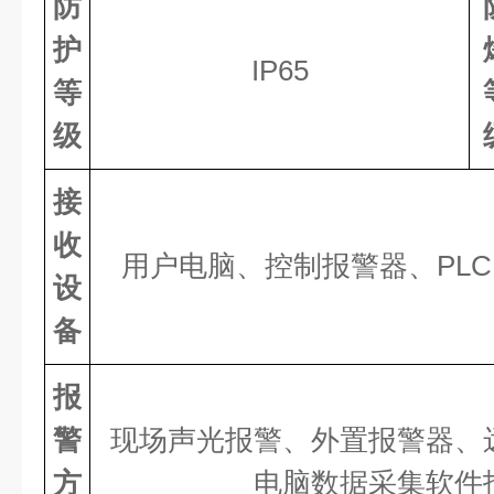
防
护
IP6
5
等
级
接
收
用户电脑、控制报警器、
PL
设
备
报
警
现场声光报警、外置报警器、
方
电脑数据采集软件