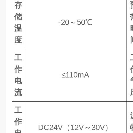
存
储
-
2
0～
5
0℃
温
度
工
作
≤
11
0mA
电
流
工
作
DC24V（12V～30V）