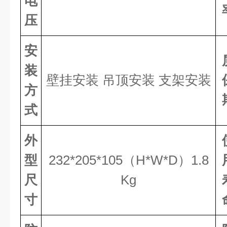
电
压
安
装
壁挂安装
吊顶安装
支架安装
方
式
外
型
2
3
2*205*
105
（
H
*W*
D
）
1.
8
尺
Kg
寸