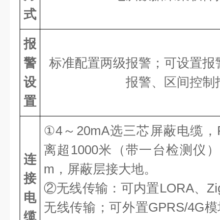
式
报
警
标准配置两级报警；可设置报
设
报警、区间控制
置
①4～20mA选三芯屏蔽电缆，
离超1000米（带一台检测仪）
连
m，屏蔽层接大地。
接
②无线传输：可内置LORA、Zi
电
无线传输；可外置GPRS/4G
缆