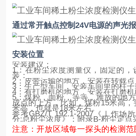
通过常开触点控制
24V电源的声光
安装位置
安装建议：
1：在粉尘浓度测量仪，固定的，
装；
2：皮带运输的地方，安装在转载点上
3：生产型车间，安装车间里的柱子或
4：有打磨机的地方，安装在打磨机的
5：煤粉，面粉，等等，堆放的地
成点的上方，比如，煤粉15米高，要
米高，也就是18米左右。
参考
GBZ/T 192.1-2007《
分:总粉尘浓度》：附录B-粉尘定
注意：开放区域每一探头的检测范