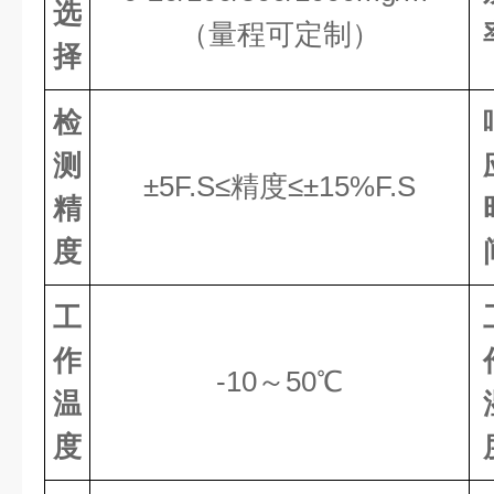
选
（量程可定制）
择
检
测
±5F.S≤精度≤±15%F.S
精
度
工
作
-
1
0～50℃
温
度