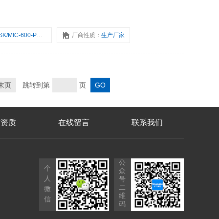
SK/MIC-600-PM-Y
厂商性质：
生产厂家
末页
跳转到第
页
誉资质
在线留言
联系我们
公
个
众
人
号
二
微
维
信
码